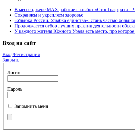
В мессенджере МАХ работает чат-бот «СтопГраффити – Ч
Сохраняем и укрепляем здоровье
«Улыбка России. Улыбка единства»: стань частью большо
Продолжается отбор лучших практик деятельности объе
У каждого жителя Южного Урала есть место, про которое 
Вход на сайт
Вход/Регистрация
Закрыть
Логин
Пароль
Запомнить меня