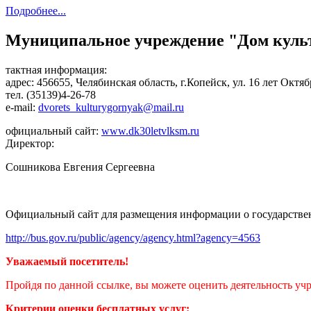
Подробнее...
Муниципальное учреждение "Дом куль
тактная информация:
адрес: 456655, Челябинская область, г.Копейск, ул. 16 лет Октяб
тел. (35139)4-26-78
e-mail:
dvorets_kulturygornyak@mail.ru
официальный сайт:
www.dk30letvlksm.ru
Директор:
Сошникова Евгения Сергеевна
Официальный сайт для размещения информации о государств
http://bus.gov.ru/public/agency/agency.html?agency=4563
Уважаемый посетитель!
Пройдя по данной ссылке, вы можете оценить деятельность у
Критерии оценки бесплатных услуг: