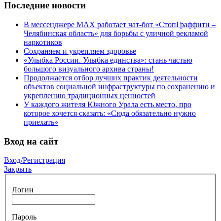
Последние новости
В мессенджере МАХ работает чат-бот «СтопГраффити –
Челябинская область» для борьбы с уличной рекламой
наркотиков
Сохраняем и укрепляем здоровье
«Улыбка России. Улыбка единства»: стань частью
большого визуального архива страны!
Продолжается отбор лучших практик деятельности
объектов социальной инфраструктуры по сохранению и
укреплению традиционных ценностей
У каждого жителя Южного Урала есть место, про
которое хочется сказать: «Сюда обязательно нужно
приехать»
Вход на сайт
Вход/Регистрация
Закрыть
Логин
Пароль