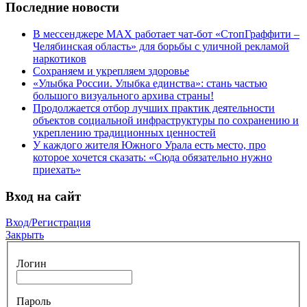
Последние новости
В мессенджере МАХ работает чат-бот «СтопГраффити –
Челябинская область» для борьбы с уличной рекламой
наркотиков
Сохраняем и укрепляем здоровье
«Улыбка России. Улыбка единства»: стань частью
большого визуального архива страны!
Продолжается отбор лучших практик деятельности
объектов социальной инфраструктуры по сохранению и
укреплению традиционных ценностей
У каждого жителя Южного Урала есть место, про
которое хочется сказать: «Сюда обязательно нужно
приехать»
Вход на сайт
Вход/Регистрация
Закрыть
Логин
Пароль