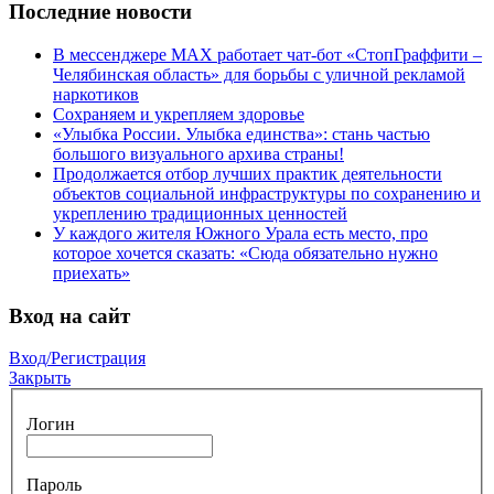
Последние новости
В мессенджере МАХ работает чат-бот «СтопГраффити –
Челябинская область» для борьбы с уличной рекламой
наркотиков
Сохраняем и укрепляем здоровье
«Улыбка России. Улыбка единства»: стань частью
большого визуального архива страны!
Продолжается отбор лучших практик деятельности
объектов социальной инфраструктуры по сохранению и
укреплению традиционных ценностей
У каждого жителя Южного Урала есть место, про
которое хочется сказать: «Сюда обязательно нужно
приехать»
Вход на сайт
Вход/Регистрация
Закрыть
Логин
Пароль