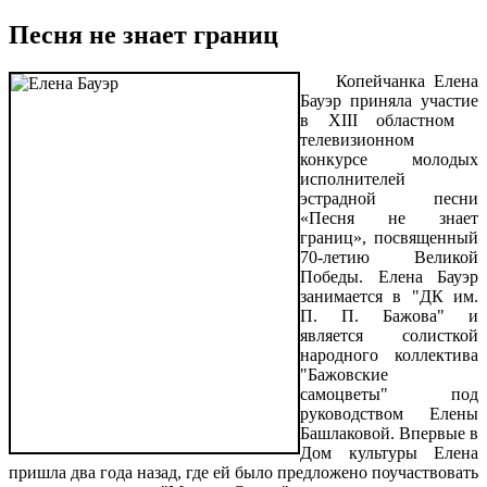
Песня не знает границ
Копейчанка Елена
Бауэр приняла участие
в XIII областном
телевизионном
конкурсе молодых
исполнителей
эстрадной песни
«Песня не знает
границ», посвященный
70-летию Великой
Победы. Елена Бауэр
занимается в "ДК им.
П. П. Бажова" и
является солисткой
народного коллектива
"Бажовские
самоцветы" под
руководством Елены
Башлаковой. Впервые в
Дом культуры Елена
пришла два года назад, где ей было предложено поучаствовать