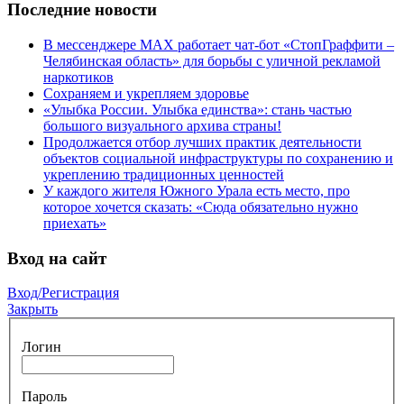
Последние новости
В мессенджере МАХ работает чат-бот «СтопГраффити –
Челябинская область» для борьбы с уличной рекламой
наркотиков
Сохраняем и укрепляем здоровье
«Улыбка России. Улыбка единства»: стань частью
большого визуального архива страны!
Продолжается отбор лучших практик деятельности
объектов социальной инфраструктуры по сохранению и
укреплению традиционных ценностей
У каждого жителя Южного Урала есть место, про
которое хочется сказать: «Сюда обязательно нужно
приехать»
Вход на сайт
Вход/Регистрация
Закрыть
Логин
Пароль